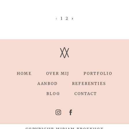
‹
1
2
›
V
V
HOME
OVER MIJ
PORTFOLIO
AANBOD
REFERENTIES
BLOG
CONTACT